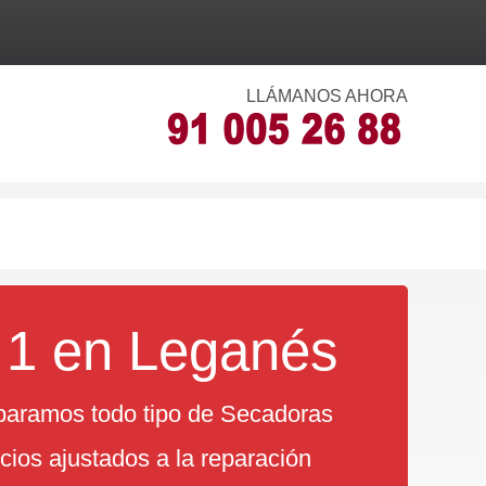
LLÁMANOS AHORA
 1 en Leganés
aramos todo tipo de Secadoras
cios ajustados a la reparación